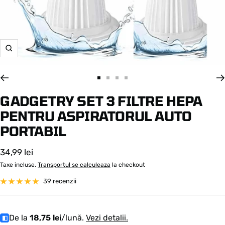
Zoom
Mergi
Mergi
Mergi
Mergi
la
la
la
la
GADGETRY SET 3 FILTRE HEPA
umratorul
umratorul
umratorul
umratorul
PENTRU ASPIRATORUL AUTO
PORTABIL
Pret
34,99 lei
de
Taxe incluse.
Transportul se calculeaza
la checkout
vanzare
39 recenzii
De la
18,75 lei
/lună.
Vezi detalii.
◧