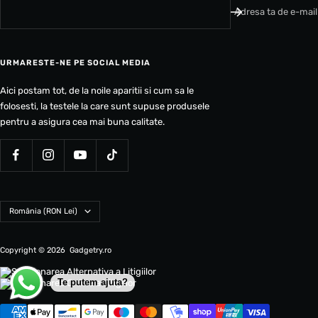
Adresa ta de e-mail
URMARESTE-NE PE SOCIAL MEDIA
Aici postam tot, de la noile aparitii si cum sa le
folosesti, la testele la care sunt supuse produsele
pentru a asigura cea mai buna calitate.
Tara
România (RON Lei)
Copyright © 2026
Gadgetry.ro
Te putem ajuta?