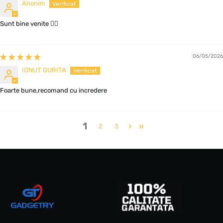
Anonim
Sunt bine venite 👍🏻
06/05/2026
IONUT GURITA
Foarte bune,recomand cu incredere
1
2
3